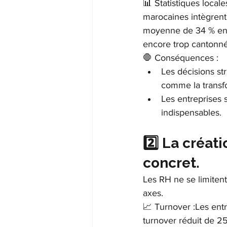
📊 Statistiques loca
marocaines intègrent
moyenne de 34 % en E
encore trop cantonnée
🛑 Conséquences :
Les décisions st
comme la transfor
Les entreprises 
indispensables.
2️⃣ La créat
concret.
Les RH ne se limitent 
axes.
📈 Turnover :Les ent
turnover réduit de 