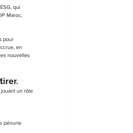
 ESG, qui 
CDP Maroc, 
s pour 
accrue, en 
les nouvelles 
irer.
 jouant un rôle 
de pénurie 