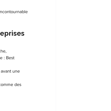
incontournable 
eprises 
he, 
 : Best 
 avant une 
t comme des 