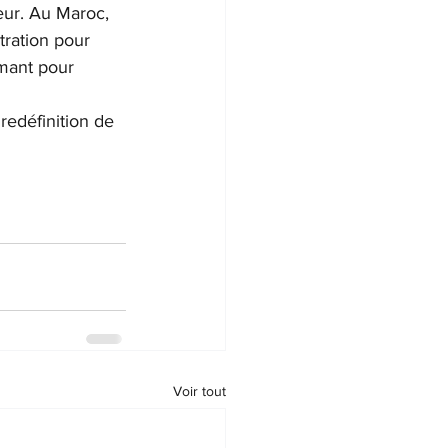
eur. Au Maroc, 
tration pour 
rmant pour 
edéfinition de 
Voir tout