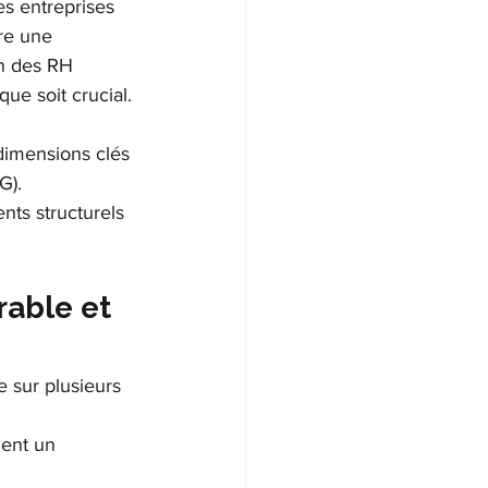
s entreprises 
re une 
n des RH 
ue soit crucial.
dimensions clés 
G).
nts structurels 
rable et 
e sur plusieurs 
hent un 