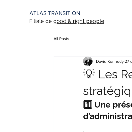
ATLAS TRANSITION
Filiale de g
ood & right people
All Posts
David Kennedy
27 
💡 Les R
stratégi
1️⃣ Une pré
d’administra