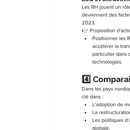
Les RH jouent un rôle
deviennent des facteu
2023.
👉 Proposition d’acti
Positionner les 
accélérer la tra
particulier dans 
technologies.
4️⃣ Comparai
Dans les pays nordiq
clé dans :
L’adoption de mo
La restructurati
Les politiques d’
globale.