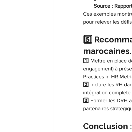
Source : Rapport
Ces exemples montren
pour relever les défi
5️⃣ Recomma
marocaines.
1️⃣ Mettre en place d
engagement) à présen
Practices in HR Metr
2️⃣ Inclure les RH d
intégration complète 
3️⃣ Former les DRH a
partenaires stratégi
Conclusion 