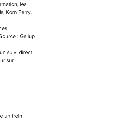
mation, les 
, Korn Ferry, 
mes 
Source : Gallup 
n suivi direct 
ur sur 
 un frein 