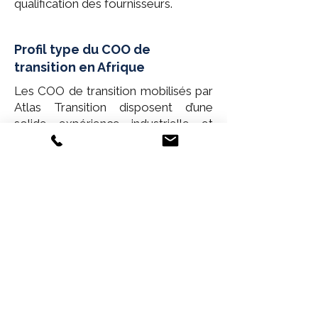
qualification des fournisseurs.
Profil type du COO de
transition en Afrique
Les COO de transition mobilisés par
Atlas Transition disposent d’une
solide expérience industrielle et
logistique en environnement africain
: automobile à Tanger,
agroalimentaire en Côte d’Ivoire,
mines au Sénégal ou industrie
pharmaceutique en Tunisie.
Ils maîtrisent le pilotage multi-sites,
la gestion d’équipes interculturelles
et la mise en œuvre rapide de plans
d’amélioration opérationnelle.