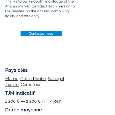
Thanks to our in-depth knowledge of the
African market, we adapt each mission to
the realities on the ground, combining
agility and efficiency.
Contactez-nous
Pays clés
Maroc
,
Côte d'Ivoire
,
Sénégal
,
Tunisie
, Cameroun
TJM indicatif
1 200 € — 2 200 € HT / jour
Durée moyenne